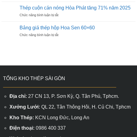
Thép
Sen
Hòa
13×26
Thép cuộn cán nóng Hòa Phát tăng 71% năm 2025
Phát
ở
Chức năng bình luận bị tắt
đạt
Thép
sản
cuộn
lượng
Bảng giá thép hộp Hoa Sen 60×60
cán
bán
ở
Chức năng bình luận bị tắt
nóng
7,4
Bảng
Hòa
triệu
giá
Phát
sau
thép
tăng
9
hộp
71%
tháng
Hoa
năm
Sen
2025
60×60
TỔNG KHO THÉP SÀI GÒN
Địa chỉ:
27 CN 13, P. Sơn Kỳ, Q. Tân Phú, Tphcm.
Xưởng Lưới:
QL 22, Tân Thông Hôi, H. Củ Chi, Tphcm
Kho Thép:
KCN Long Đức, Long An
Điện thoại:
0986 400 337