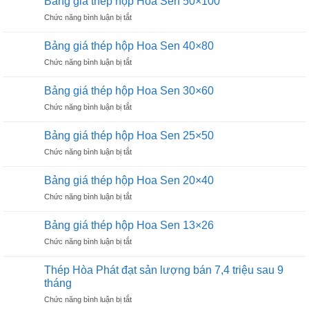
Bảng giá thép hộp Hoa Sen 50×100
thép
Phát
ở
Chức năng bình luận bị tắt
hộp
16×16
Bảng
Hoa
giá
Sen
Bảng giá thép hộp Hoa Sen 40×80
thép
60×120
ở
Chức năng bình luận bị tắt
hộp
Bảng
Hoa
giá
Sen
Bảng giá thép hộp Hoa Sen 30×60
thép
50×100
ở
Chức năng bình luận bị tắt
hộp
Bảng
Hoa
giá
Sen
Bảng giá thép hộp Hoa Sen 25×50
thép
40×80
ở
Chức năng bình luận bị tắt
hộp
Bảng
Hoa
giá
Sen
Bảng giá thép hộp Hoa Sen 20×40
thép
30×60
ở
Chức năng bình luận bị tắt
hộp
Bảng
Hoa
giá
Sen
Bảng giá thép hộp Hoa Sen 13×26
thép
25×50
ở
Chức năng bình luận bị tắt
hộp
Bảng
Hoa
giá
Sen
Thép Hòa Phát đạt sản lượng bán 7,4 triệu sau 9
thép
20×40
tháng
hộp
ở
Chức năng bình luận bị tắt
Hoa