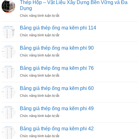
Thép Hộp – Vật Liệu Xây Dựng Bền Vững và Đa
Dụng
ở
Chức năng bình luận bị tắt
Thép
Hộp
Bảng giá thép ống mạ kẽm phi 114
–
ở
Chức năng bình luận bị tắt
Vật
Bảng
Liệu
giá
Xây
Bảng giá thép ống mạ kẽm phi 90
thép
Dựng
ở
Chức năng bình luận bị tắt
ống
Bền
Bảng
mạ
Vững
giá
kẽm
Bảng giá thép ống mạ kẽm phi 76
và
thép
phi
Đa
ở
Chức năng bình luận bị tắt
ống
114
Dụng
Bảng
mạ
giá
kẽm
Bảng giá thép ống mạ kẽm phi 60
thép
phi
ở
Chức năng bình luận bị tắt
ống
90
Bảng
mạ
giá
kẽm
Bảng giá thép ống mạ kẽm phi 49
thép
phi
ở
Chức năng bình luận bị tắt
ống
76
Bảng
mạ
giá
kẽm
Bảng giá thép ống mạ kẽm phi 42
thép
phi
ở
Chức năng bình luận bị tắt
ống
60