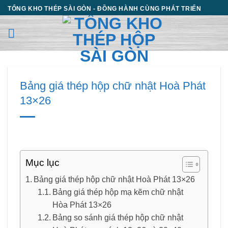
Chuyển
TỔNG KHO THÉP SÀI GÒN - ĐỒNG HÀNH CÙNG PHÁT TRIỂN
đến
nội
dung
Bảng giá thép hộp chữ nhật Hoà Phát
13×26
Mục lục
Bảng giá thép hộp chữ nhật Hoà Phát 13×26
Bảng giá thép hộp mạ kẽm chữ nhật
Hòa Phát 13×26
Bảng so sánh giá thép hộp chữ nhật