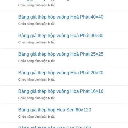
thép
Phát
ở
Chức năng bình luận bị tắt
hộp
75×75
Bảng
vuông
giá
Hoà
Bảng giá thép hộp vuông Hoà Phát 40×40
thép
Phát
ở
Chức năng bình luận bị tắt
hộp
60×60
Bảng
vuông
giá
Hoà
Bảng giá thép hộp vuông Hoà Phát 30×30
thép
Phát
ở
Chức năng bình luận bị tắt
hộp
50×50
Bảng
vuông
giá
Hoà
Bảng giá thép hộp vuông Hoà Phát 25×25
thép
Phát
ở
Chức năng bình luận bị tắt
hộp
40×40
Bảng
vuông
giá
Hoà
Bảng giá thép hộp vuông Hòa Phát 20×20
thép
Phát
ở
Chức năng bình luận bị tắt
hộp
30×30
Bảng
vuông
giá
Hoà
Bảng giá thép hộp vuông Hòa Phát 16×16
thép
Phát
ở
Chức năng bình luận bị tắt
hộp
25×25
Bảng
vuông
giá
Hòa
Bảng giá thép hộp Hoa Sen 60×120
thép
Phát
ở
Chức năng bình luận bị tắt
hộp
20×20
Bảng
vuông
giá
Hòa