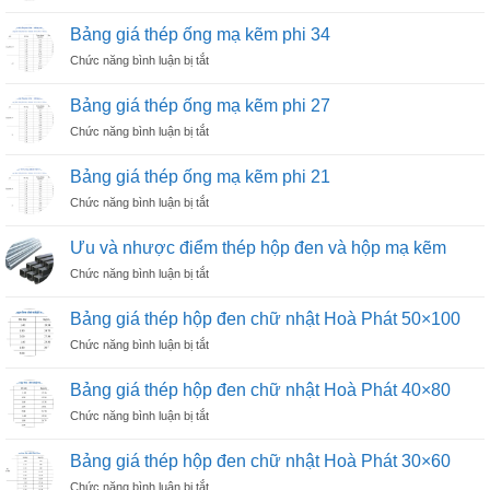
Bảng
mạ
giá
kẽm
Bảng giá thép ống mạ kẽm phi 34
thép
phi
ở
Chức năng bình luận bị tắt
ống
49
Bảng
mạ
giá
kẽm
Bảng giá thép ống mạ kẽm phi 27
thép
phi
ở
Chức năng bình luận bị tắt
ống
42
Bảng
mạ
giá
kẽm
Bảng giá thép ống mạ kẽm phi 21
thép
phi
ở
Chức năng bình luận bị tắt
ống
34
Bảng
mạ
giá
kẽm
Ưu và nhược điểm thép hộp đen và hộp mạ kẽm
thép
phi
ở
Chức năng bình luận bị tắt
ống
27
Ưu
mạ
và
kẽm
Bảng giá thép hộp đen chữ nhật Hoà Phát 50×100
nhược
phi
ở
Chức năng bình luận bị tắt
điểm
21
Bảng
thép
giá
hộp
Bảng giá thép hộp đen chữ nhật Hoà Phát 40×80
thép
đen
ở
Chức năng bình luận bị tắt
hộp
và
Bảng
đen
hộp
giá
chữ
Bảng giá thép hộp đen chữ nhật Hoà Phát 30×60
mạ
thép
nhật
kẽm
ở
Chức năng bình luận bị tắt
hộp