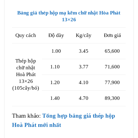
Bảng giá thép hộp mạ kẽm chữ nhật Hòa Phát
13×26
Quy cách
Độ dày
Kg/cây
Đơn giá
1.00
3.45
65,600
Thép hộp
1.10
3.77
71,600
chữ nhật
Hoà Phát
13×26
1.20
4.10
77,900
(105cây/bó)
1.40
4.70
89,300
Tham khảo:
Tổng hợp bảng giá thép hộp
Hoà Phát mới nhất