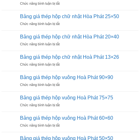
ở
Chức năng bình luận bị tắt
hộp
Phát
Bảng
chữ
16×16
giá
nhật
Bảng giá thép hộp chữ nhật Hòa Phát 25×50
thép
Hòa
ở
Chức năng bình luận bị tắt
hộp
Phát
Bảng
chữ
50×100
giá
nhật
Bảng giá thép hộp chữ nhật Hòa Phát 20×40
thép
Hòa
ở
Chức năng bình luận bị tắt
hộp
Phát
Bảng
chữ
40×80
giá
nhật
Bảng giá thép hộp chữ nhật Hoà Phát 13×26
thép
Hòa
ở
Chức năng bình luận bị tắt
hộp
Phát
Bảng
chữ
25×50
giá
nhật
Bảng giá thép hộp vuông Hoà Phát 90×90
thép
Hòa
ở
Chức năng bình luận bị tắt
hộp
Phát
Bảng
chữ
20×40
giá
nhật
Bảng giá thép hộp vuông Hoà Phát 75×75
thép
Hoà
ở
Chức năng bình luận bị tắt
hộp
Phát
Bảng
vuông
13×26
giá
Hoà
Bảng giá thép hộp vuông Hoà Phát 60×60
thép
Phát
ở
Chức năng bình luận bị tắt
hộp
90×90
Bảng
vuông
giá
Hoà
Bảng giá thép hộp vuông Hoà Phát 50×50