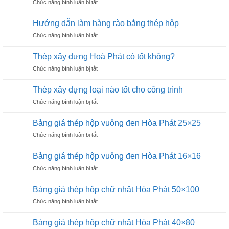
ở
Chức năng bình luận bị tắt
hộp
Phát
Bảng
vuông
50×50
giá
đen
Hướng dẫn làm hàng rào bằng thép hộp
thép
Hòa
ở
Chức năng bình luận bị tắt
hộp
Phát
Hướng
vuông
40×40
dẫn
đen
Thép xây dựng Hoà Phát có tốt không?
làm
Hòa
ở
Chức năng bình luận bị tắt
hàng
Phát
Thép
rào
30×30
xây
bằng
Thép xây dựng loại nào tốt cho công trình
dựng
thép
ở
Chức năng bình luận bị tắt
Hoà
hộp
Thép
Phát
xây
có
Bảng giá thép hộp vuông đen Hòa Phát 25×25
dựng
tốt
ở
Chức năng bình luận bị tắt
loại
không?
Bảng
nào
giá
tốt
Bảng giá thép hộp vuông đen Hòa Phát 16×16
thép
cho
ở
Chức năng bình luận bị tắt
hộp
công
Bảng
vuông
trình
giá
đen
Bảng giá thép hộp chữ nhật Hòa Phát 50×100
thép
Hòa
ở
Chức năng bình luận bị tắt
hộp
Phát
Bảng
vuông
25×25
giá
đen
Bảng giá thép hộp chữ nhật Hòa Phát 40×80
thép
Hòa