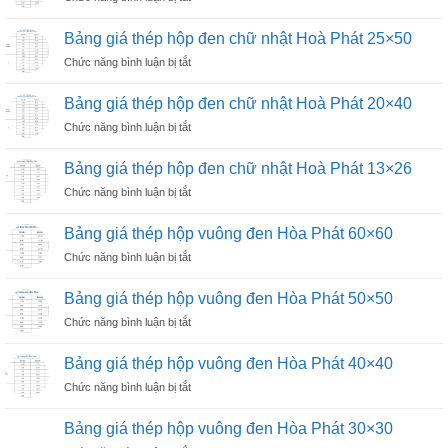
Hoà
Bảng
đen
Phát
giá
chữ
Bảng giá thép hộp đen chữ nhật Hoà Phát 25×50
50×100
thép
nhật
ở
Chức năng bình luận bị tắt
hộp
Hoà
Bảng
đen
Phát
giá
chữ
Bảng giá thép hộp đen chữ nhật Hoà Phát 20×40
40×80
thép
nhật
ở
Chức năng bình luận bị tắt
hộp
Hoà
Bảng
đen
Phát
giá
chữ
Bảng giá thép hộp đen chữ nhật Hoà Phát 13×26
30×60
thép
nhật
ở
Chức năng bình luận bị tắt
hộp
Hoà
Bảng
đen
Phát
giá
chữ
Bảng giá thép hộp vuông đen Hòa Phát 60×60
25×50
thép
nhật
ở
Chức năng bình luận bị tắt
hộp
Hoà
Bảng
đen
Phát
giá
chữ
Bảng giá thép hộp vuông đen Hòa Phát 50×50
20×40
thép
nhật
ở
Chức năng bình luận bị tắt
hộp
Hoà
Bảng
vuông
Phát
giá
đen
Bảng giá thép hộp vuông đen Hòa Phát 40×40
13×26
thép
Hòa
ở
Chức năng bình luận bị tắt
hộp
Phát
Bảng
vuông
60×60
giá
đen
Bảng giá thép hộp vuông đen Hòa Phát 30×30
thép
Hòa