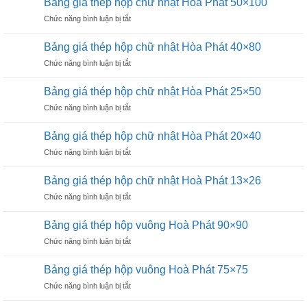
Bảng giá thép hộp chữ nhật Hòa Phát 50×100
thép
Hòa
ở
Chức năng bình luận bị tắt
hộp
Phát
Bảng
vuông
25×25
giá
đen
Bảng giá thép hộp chữ nhật Hòa Phát 40×80
thép
Hòa
ở
Chức năng bình luận bị tắt
hộp
Phát
Bảng
chữ
16×16
giá
nhật
Bảng giá thép hộp chữ nhật Hòa Phát 25×50
thép
Hòa
ở
Chức năng bình luận bị tắt
hộp
Phát
Bảng
chữ
50×100
giá
nhật
Bảng giá thép hộp chữ nhật Hòa Phát 20×40
thép
Hòa
ở
Chức năng bình luận bị tắt
hộp
Phát
Bảng
chữ
40×80
giá
nhật
Bảng giá thép hộp chữ nhật Hoà Phát 13×26
thép
Hòa
ở
Chức năng bình luận bị tắt
hộp
Phát
Bảng
chữ
25×50
giá
nhật
Bảng giá thép hộp vuông Hoà Phát 90×90
thép
Hòa
ở
Chức năng bình luận bị tắt
hộp
Phát
Bảng
chữ
20×40
giá
nhật
Bảng giá thép hộp vuông Hoà Phát 75×75
thép
Hoà
ở
Chức năng bình luận bị tắt
hộp
Phát
Bảng
vuông
13×26