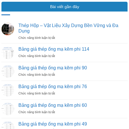
Bài viết gần đây
Thép Hộp – Vật Liệu Xây Dựng Bền Vững và Đa
Dụng
ở
Chức năng bình luận bị tắt
Thép
Hộp
Bảng giá thép ống mạ kẽm phi 114
–
ở
Chức năng bình luận bị tắt
Vật
Bảng
Liệu
giá
Xây
Bảng giá thép ống mạ kẽm phi 90
thép
Dựng
ở
Chức năng bình luận bị tắt
ống
Bền
Bảng
mạ
Vững
giá
kẽm
Bảng giá thép ống mạ kẽm phi 76
và
thép
phi
Đa
ở
Chức năng bình luận bị tắt
ống
114
Dụng
Bảng
mạ
giá
kẽm
Bảng giá thép ống mạ kẽm phi 60
thép
phi
ở
Chức năng bình luận bị tắt
ống
90
Bảng
mạ
giá
kẽm
Bảng giá thép ống mạ kẽm phi 49
thép
phi