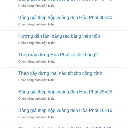
thép
Hòa
ở
Chức năng bình luận bị tắt
hộp
Phát
Bảng
vuông
60×60
giá
đen
Bảng giá thép hộp vuông đen Hòa Phát 30×30
thép
Hòa
ở
Chức năng bình luận bị tắt
hộp
Phát
Bảng
vuông
50×50
giá
đen
Hướng dẫn làm hàng rào bằng thép hộp
thép
Hòa
ở
Chức năng bình luận bị tắt
hộp
Phát
Hướng
vuông
40×40
dẫn
đen
Thép xây dựng Hoà Phát có tốt không?
làm
Hòa
ở
Chức năng bình luận bị tắt
hàng
Phát
Thép
rào
30×30
xây
bằng
Thép xây dựng loại nào tốt cho công trình
dựng
thép
ở
Chức năng bình luận bị tắt
Hoà
hộp
Thép
Phát
xây
có
Bảng giá thép hộp vuông đen Hòa Phát 25×25
dựng
tốt
ở
Chức năng bình luận bị tắt
loại
không?
Bảng
nào
giá
tốt
Bảng giá thép hộp vuông đen Hòa Phát 16×16
thép
cho
ở
Chức năng bình luận bị tắt
hộp
công
Bảng
vuông
trình
giá
đen