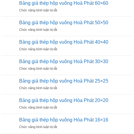
giá
Hoà
Bảng giá thép hộp vuông Hoà Phát 60×60
thép
Phát
ở
Chức năng bình luận bị tắt
hộp
90×90
Bảng
vuông
giá
Hoà
Bảng giá thép hộp vuông Hoà Phát 50×50
thép
Phát
ở
Chức năng bình luận bị tắt
hộp
75×75
Bảng
vuông
giá
Hoà
Bảng giá thép hộp vuông Hoà Phát 40×40
thép
Phát
ở
Chức năng bình luận bị tắt
hộp
60×60
Bảng
vuông
giá
Hoà
Bảng giá thép hộp vuông Hoà Phát 30×30
thép
Phát
ở
Chức năng bình luận bị tắt
hộp
50×50
Bảng
vuông
giá
Hoà
Bảng giá thép hộp vuông Hoà Phát 25×25
thép
Phát
ở
Chức năng bình luận bị tắt
hộp
40×40
Bảng
vuông
giá
Hoà
Bảng giá thép hộp vuông Hòa Phát 20×20
thép
Phát
ở
Chức năng bình luận bị tắt
hộp
30×30
Bảng
vuông
giá
Hoà
Bảng giá thép hộp vuông Hòa Phát 16×16
thép
Phát
ở
Chức năng bình luận bị tắt
hộp
25×25
Bảng
vuông