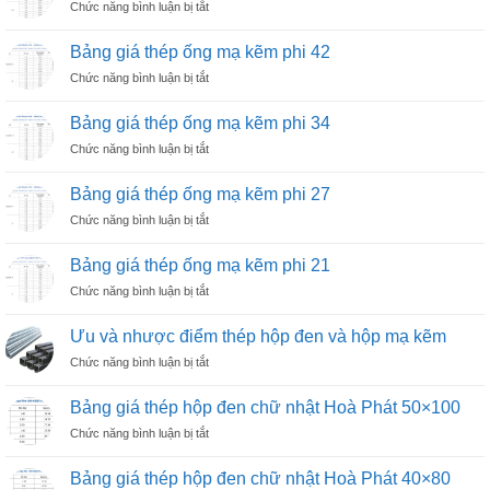
ở
Chức năng bình luận bị tắt
ống
76
Bảng
mạ
giá
kẽm
Bảng giá thép ống mạ kẽm phi 42
thép
phi
ở
Chức năng bình luận bị tắt
ống
60
Bảng
mạ
giá
kẽm
Bảng giá thép ống mạ kẽm phi 34
thép
phi
ở
Chức năng bình luận bị tắt
ống
49
Bảng
mạ
giá
kẽm
Bảng giá thép ống mạ kẽm phi 27
thép
phi
ở
Chức năng bình luận bị tắt
ống
42
Bảng
mạ
giá
kẽm
Bảng giá thép ống mạ kẽm phi 21
thép
phi
ở
Chức năng bình luận bị tắt
ống
34
Bảng
mạ
giá
kẽm
Ưu và nhược điểm thép hộp đen và hộp mạ kẽm
thép
phi
ở
Chức năng bình luận bị tắt
ống
27
Ưu
mạ
và
kẽm
Bảng giá thép hộp đen chữ nhật Hoà Phát 50×100
nhược
phi
ở
Chức năng bình luận bị tắt
điểm
21
Bảng
thép
giá
hộp
Bảng giá thép hộp đen chữ nhật Hoà Phát 40×80
thép