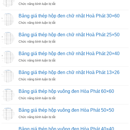
đen
ở
Chức năng bình luận bị tắt
hộp
và
Bảng
đen
hộp
giá
chữ
Bảng giá thép hộp đen chữ nhật Hoà Phát 30×60
mạ
thép
nhật
kẽm
ở
Chức năng bình luận bị tắt
hộp
Hoà
Bảng
đen
Phát
giá
chữ
Bảng giá thép hộp đen chữ nhật Hoà Phát 25×50
50×100
thép
nhật
ở
Chức năng bình luận bị tắt
hộp
Hoà
Bảng
đen
Phát
giá
chữ
Bảng giá thép hộp đen chữ nhật Hoà Phát 20×40
40×80
thép
nhật
ở
Chức năng bình luận bị tắt
hộp
Hoà
Bảng
đen
Phát
giá
chữ
Bảng giá thép hộp đen chữ nhật Hoà Phát 13×26
30×60
thép
nhật
ở
Chức năng bình luận bị tắt
hộp
Hoà
Bảng
đen
Phát
giá
chữ
Bảng giá thép hộp vuông đen Hòa Phát 60×60
25×50
thép
nhật
ở
Chức năng bình luận bị tắt
hộp
Hoà
Bảng
đen
Phát
giá
chữ
Bảng giá thép hộp vuông đen Hòa Phát 50×50
20×40
thép
nhật
ở
Chức năng bình luận bị tắt
hộp
Hoà
Bảng
vuông
Phát
giá
đen
Bảng giá thép hộp vuông đen Hòa Phát 40×40
13×26