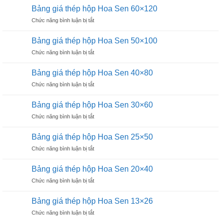
giá
Hòa
Bảng giá thép hộp Hoa Sen 60×120
thép
Phát
ở
Chức năng bình luận bị tắt
hộp
20×20
Bảng
vuông
giá
Hòa
Bảng giá thép hộp Hoa Sen 50×100
thép
Phát
ở
Chức năng bình luận bị tắt
hộp
16×16
Bảng
Hoa
giá
Sen
Bảng giá thép hộp Hoa Sen 40×80
thép
60×120
ở
Chức năng bình luận bị tắt
hộp
Bảng
Hoa
giá
Sen
Bảng giá thép hộp Hoa Sen 30×60
thép
50×100
ở
Chức năng bình luận bị tắt
hộp
Bảng
Hoa
giá
Sen
Bảng giá thép hộp Hoa Sen 25×50
thép
40×80
ở
Chức năng bình luận bị tắt
hộp
Bảng
Hoa
giá
Sen
Bảng giá thép hộp Hoa Sen 20×40
thép
30×60
ở
Chức năng bình luận bị tắt
hộp
Bảng
Hoa
giá
Sen
Bảng giá thép hộp Hoa Sen 13×26
thép
25×50
ở
Chức năng bình luận bị tắt
hộp
Bảng