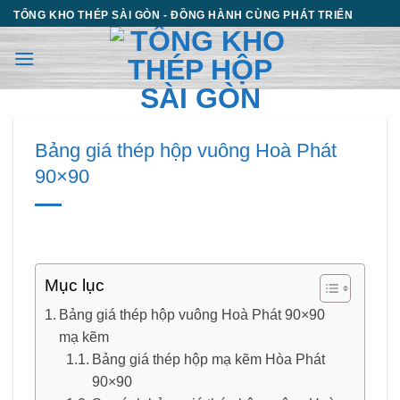
Chuyển
TỔNG KHO THÉP SÀI GÒN - ĐỒNG HÀNH CÙNG PHÁT TRIỂN
đến
nội
dung
Bảng giá thép hộp vuông Hoà Phát
90×90
Mục lục
Bảng giá thép hộp vuông Hoà Phát 90×90
mạ kẽm
Bảng giá thép hộp mạ kẽm Hòa Phát
90×90