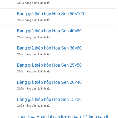
ở
Chức năng bình luận bị tắt
hộp
20×20
Bảng
vuông
giá
Hòa
Bảng giá thép hộp Hoa Sen 50×100
thép
Phát
ở
Chức năng bình luận bị tắt
hộp
16×16
Bảng
Hoa
giá
Sen
Bảng giá thép hộp Hoa Sen 40×80
thép
60×120
ở
Chức năng bình luận bị tắt
hộp
Bảng
Hoa
giá
Sen
Bảng giá thép hộp Hoa Sen 30×60
thép
50×100
ở
Chức năng bình luận bị tắt
hộp
Bảng
Hoa
giá
Sen
Bảng giá thép hộp Hoa Sen 25×50
thép
40×80
ở
Chức năng bình luận bị tắt
hộp
Bảng
Hoa
giá
Sen
Bảng giá thép hộp Hoa Sen 20×40
thép
30×60
ở
Chức năng bình luận bị tắt
hộp
Bảng
Hoa
giá
Sen
Bảng giá thép hộp Hoa Sen 13×26
thép
25×50
ở
Chức năng bình luận bị tắt
hộp
Bảng
Hoa
giá
Sen
Thép Hòa Phát đạt sản lượng bán 7,4 triệu sau 9