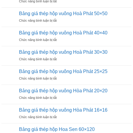
ở
Chức năng bình luận bị tắt
hộp
90×90
Bảng
vuông
giá
Hoà
Bảng giá thép hộp vuông Hoà Phát 50×50
thép
Phát
ở
Chức năng bình luận bị tắt
hộp
75×75
Bảng
vuông
giá
Hoà
Bảng giá thép hộp vuông Hoà Phát 40×40
thép
Phát
ở
Chức năng bình luận bị tắt
hộp
60×60
Bảng
vuông
giá
Hoà
Bảng giá thép hộp vuông Hoà Phát 30×30
thép
Phát
ở
Chức năng bình luận bị tắt
hộp
50×50
Bảng
vuông
giá
Hoà
Bảng giá thép hộp vuông Hoà Phát 25×25
thép
Phát
ở
Chức năng bình luận bị tắt
hộp
40×40
Bảng
vuông
giá
Hoà
Bảng giá thép hộp vuông Hòa Phát 20×20
thép
Phát
ở
Chức năng bình luận bị tắt
hộp
30×30
Bảng
vuông
giá
Hoà
Bảng giá thép hộp vuông Hòa Phát 16×16
thép
Phát
ở
Chức năng bình luận bị tắt
hộp
25×25
Bảng
vuông
giá
Hòa
Bảng giá thép hộp Hoa Sen 60×120
thép
Phát