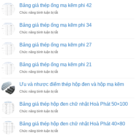
giá
kẽm
Bảng giá thép ống mạ kẽm phi 42
thép
phi
ở
Chức năng bình luận bị tắt
ống
60
Bảng
mạ
giá
kẽm
Bảng giá thép ống mạ kẽm phi 34
thép
phi
ở
Chức năng bình luận bị tắt
ống
49
Bảng
mạ
giá
kẽm
Bảng giá thép ống mạ kẽm phi 27
thép
phi
ở
Chức năng bình luận bị tắt
ống
42
Bảng
mạ
giá
kẽm
Bảng giá thép ống mạ kẽm phi 21
thép
phi
ở
Chức năng bình luận bị tắt
ống
34
Bảng
mạ
giá
kẽm
Ưu và nhược điểm thép hộp đen và hộp mạ kẽm
thép
phi
ở
Chức năng bình luận bị tắt
ống
27
Ưu
mạ
và
kẽm
Bảng giá thép hộp đen chữ nhật Hoà Phát 50×100
nhược
phi
ở
Chức năng bình luận bị tắt
điểm
21
Bảng
thép
giá
hộp
Bảng giá thép hộp đen chữ nhật Hoà Phát 40×80
thép
đen
ở
Chức năng bình luận bị tắt
hộp
và
Bảng