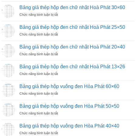
đen
hộp
giá
chữ
Bảng giá thép hộp đen chữ nhật Hoà Phát 30×60
mạ
thép
nhật
kẽm
ở
Chức năng bình luận bị tắt
hộp
Hoà
Bảng
đen
Phát
giá
chữ
Bảng giá thép hộp đen chữ nhật Hoà Phát 25×50
50×100
thép
nhật
ở
Chức năng bình luận bị tắt
hộp
Hoà
Bảng
đen
Phát
giá
chữ
Bảng giá thép hộp đen chữ nhật Hoà Phát 20×40
40×80
thép
nhật
ở
Chức năng bình luận bị tắt
hộp
Hoà
Bảng
đen
Phát
giá
chữ
Bảng giá thép hộp đen chữ nhật Hoà Phát 13×26
30×60
thép
nhật
ở
Chức năng bình luận bị tắt
hộp
Hoà
Bảng
đen
Phát
giá
chữ
Bảng giá thép hộp vuông đen Hòa Phát 60×60
25×50
thép
nhật
ở
Chức năng bình luận bị tắt
hộp
Hoà
Bảng
đen
Phát
giá
chữ
Bảng giá thép hộp vuông đen Hòa Phát 50×50
20×40
thép
nhật
ở
Chức năng bình luận bị tắt
hộp
Hoà
Bảng
vuông
Phát
giá
đen
Bảng giá thép hộp vuông đen Hòa Phát 40×40
13×26
thép
Hòa
ở
Chức năng bình luận bị tắt
hộp
Phát