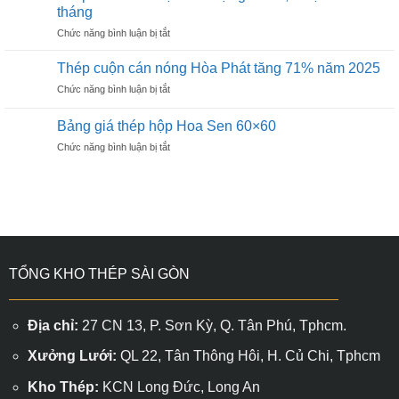
thép
20×40
tháng
hộp
ở
Chức năng bình luận bị tắt
Hoa
Thép
Sen
Hòa
13×26
Thép cuộn cán nóng Hòa Phát tăng 71% năm 2025
Phát
ở
Chức năng bình luận bị tắt
đạt
Thép
sản
cuộn
lượng
Bảng giá thép hộp Hoa Sen 60×60
cán
bán
ở
Chức năng bình luận bị tắt
nóng
7,4
Bảng
Hòa
triệu
giá
Phát
sau
thép
tăng
9
hộp
71%
tháng
Hoa
năm
Sen
2025
60×60
TỔNG KHO THÉP SÀI GÒN
Địa chỉ:
27 CN 13, P. Sơn Kỳ, Q. Tân Phú, Tphcm.
Xưởng Lưới:
QL 22, Tân Thông Hôi, H. Củ Chi, Tphcm
Kho Thép:
KCN Long Đức, Long An