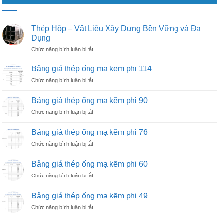
Thép Hộp – Vật Liệu Xây Dựng Bền Vững và Đa
Dụng
ở
Chức năng bình luận bị tắt
Thép
Hộp
Bảng giá thép ống mạ kẽm phi 114
–
ở
Chức năng bình luận bị tắt
Vật
Bảng
Liệu
giá
Xây
Bảng giá thép ống mạ kẽm phi 90
thép
Dựng
ở
Chức năng bình luận bị tắt
ống
Bền
Bảng
mạ
Vững
giá
kẽm
Bảng giá thép ống mạ kẽm phi 76
và
thép
phi
Đa
ở
Chức năng bình luận bị tắt
ống
114
Dụng
Bảng
mạ
giá
kẽm
Bảng giá thép ống mạ kẽm phi 60
thép
phi
ở
Chức năng bình luận bị tắt
ống
90
Bảng
mạ
giá
kẽm
Bảng giá thép ống mạ kẽm phi 49
thép
phi
ở
Chức năng bình luận bị tắt
ống
76
Bảng
mạ