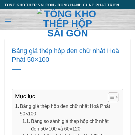
Chuyển
TỔNG KHO THÉP SÀI GÒN - ĐỒNG HÀNH CÙNG PHÁT TRIỂN
đến
nội
dung
Bảng giá thép hộp đen chữ nhật Hoà
Phát 50×100
Mục lục
Bảng giá thép hộp đen chữ nhật Hoà Phát
50×100
Bảng so sánh giá thép hộp chữ nhật
đen 50×100 và 60×120