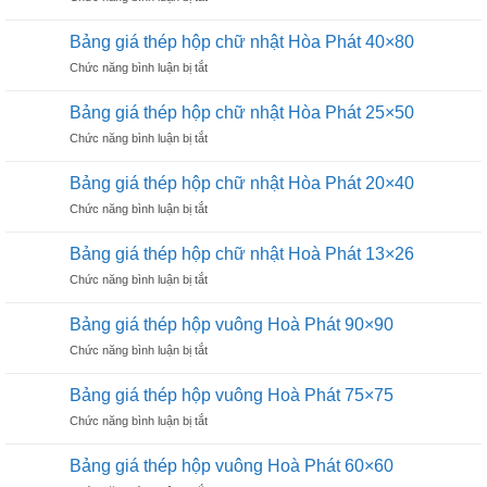
Phát
Bảng
vuông
25×25
giá
đen
Bảng giá thép hộp chữ nhật Hòa Phát 40×80
thép
Hòa
ở
Chức năng bình luận bị tắt
hộp
Phát
Bảng
chữ
16×16
giá
nhật
Bảng giá thép hộp chữ nhật Hòa Phát 25×50
thép
Hòa
ở
Chức năng bình luận bị tắt
hộp
Phát
Bảng
chữ
50×100
giá
nhật
Bảng giá thép hộp chữ nhật Hòa Phát 20×40
thép
Hòa
ở
Chức năng bình luận bị tắt
hộp
Phát
Bảng
chữ
40×80
giá
nhật
Bảng giá thép hộp chữ nhật Hoà Phát 13×26
thép
Hòa
ở
Chức năng bình luận bị tắt
hộp
Phát
Bảng
chữ
25×50
giá
nhật
Bảng giá thép hộp vuông Hoà Phát 90×90
thép
Hòa
ở
Chức năng bình luận bị tắt
hộp
Phát
Bảng
chữ
20×40
giá
nhật
Bảng giá thép hộp vuông Hoà Phát 75×75
thép
Hoà
ở
Chức năng bình luận bị tắt
hộp
Phát
Bảng
vuông
13×26
giá
Hoà
Bảng giá thép hộp vuông Hoà Phát 60×60
thép
Phát