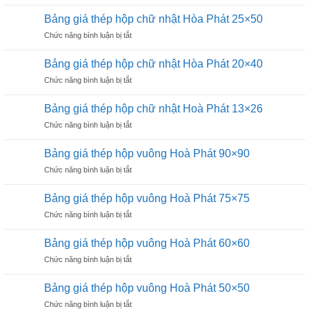
Bảng
chữ
16×16
giá
nhật
Bảng giá thép hộp chữ nhật Hòa Phát 25×50
thép
Hòa
ở
Chức năng bình luận bị tắt
hộp
Phát
Bảng
chữ
50×100
giá
nhật
Bảng giá thép hộp chữ nhật Hòa Phát 20×40
thép
Hòa
ở
Chức năng bình luận bị tắt
hộp
Phát
Bảng
chữ
40×80
giá
nhật
Bảng giá thép hộp chữ nhật Hoà Phát 13×26
thép
Hòa
ở
Chức năng bình luận bị tắt
hộp
Phát
Bảng
chữ
25×50
giá
nhật
Bảng giá thép hộp vuông Hoà Phát 90×90
thép
Hòa
ở
Chức năng bình luận bị tắt
hộp
Phát
Bảng
chữ
20×40
giá
nhật
Bảng giá thép hộp vuông Hoà Phát 75×75
thép
Hoà
ở
Chức năng bình luận bị tắt
hộp
Phát
Bảng
vuông
13×26
giá
Hoà
Bảng giá thép hộp vuông Hoà Phát 60×60
thép
Phát
ở
Chức năng bình luận bị tắt
hộp
90×90
Bảng
vuông
giá
Hoà
Bảng giá thép hộp vuông Hoà Phát 50×50
thép
Phát
ở
Chức năng bình luận bị tắt
hộp
75×75