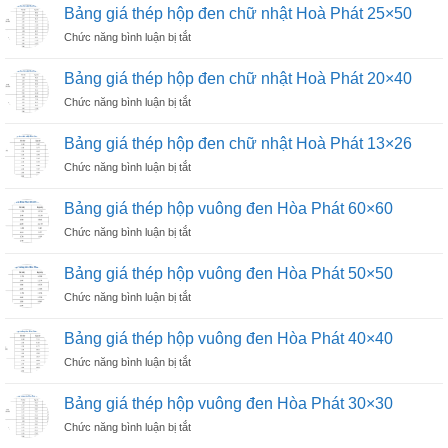
giá
chữ
Bảng giá thép hộp đen chữ nhật Hoà Phát 25×50
50×100
thép
nhật
ở
Chức năng bình luận bị tắt
hộp
Hoà
Bảng
đen
Phát
giá
chữ
Bảng giá thép hộp đen chữ nhật Hoà Phát 20×40
40×80
thép
nhật
ở
Chức năng bình luận bị tắt
hộp
Hoà
Bảng
đen
Phát
giá
chữ
Bảng giá thép hộp đen chữ nhật Hoà Phát 13×26
30×60
thép
nhật
ở
Chức năng bình luận bị tắt
hộp
Hoà
Bảng
đen
Phát
giá
chữ
Bảng giá thép hộp vuông đen Hòa Phát 60×60
25×50
thép
nhật
ở
Chức năng bình luận bị tắt
hộp
Hoà
Bảng
đen
Phát
giá
chữ
Bảng giá thép hộp vuông đen Hòa Phát 50×50
20×40
thép
nhật
ở
Chức năng bình luận bị tắt
hộp
Hoà
Bảng
vuông
Phát
giá
đen
Bảng giá thép hộp vuông đen Hòa Phát 40×40
13×26
thép
Hòa
ở
Chức năng bình luận bị tắt
hộp
Phát
Bảng
vuông
60×60
giá
đen
Bảng giá thép hộp vuông đen Hòa Phát 30×30
thép
Hòa
ở
Chức năng bình luận bị tắt
hộp
Phát
Bảng
vuông