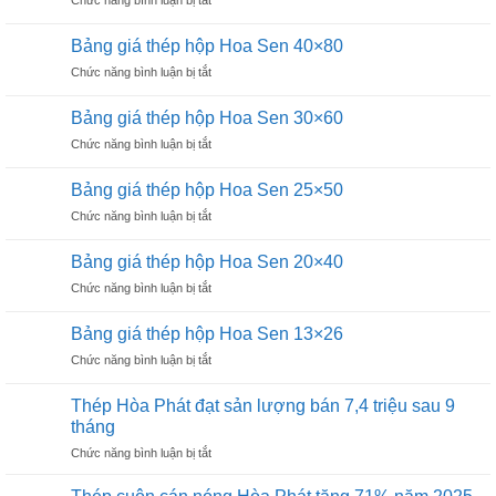
hộp
16×16
Bảng
Hoa
giá
Sen
Bảng giá thép hộp Hoa Sen 40×80
thép
60×120
ở
Chức năng bình luận bị tắt
hộp
Bảng
Hoa
giá
Sen
Bảng giá thép hộp Hoa Sen 30×60
thép
50×100
ở
Chức năng bình luận bị tắt
hộp
Bảng
Hoa
giá
Sen
Bảng giá thép hộp Hoa Sen 25×50
thép
40×80
ở
Chức năng bình luận bị tắt
hộp
Bảng
Hoa
giá
Sen
Bảng giá thép hộp Hoa Sen 20×40
thép
30×60
ở
Chức năng bình luận bị tắt
hộp
Bảng
Hoa
giá
Sen
Bảng giá thép hộp Hoa Sen 13×26
thép
25×50
ở
Chức năng bình luận bị tắt
hộp
Bảng
Hoa
giá
Sen
Thép Hòa Phát đạt sản lượng bán 7,4 triệu sau 9
thép
20×40
tháng
hộp
ở
Chức năng bình luận bị tắt
Hoa
Thép
Sen
Hòa
13×26