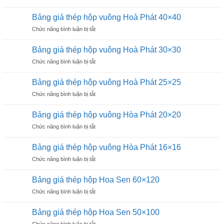
Bảng
vuông
giá
Hoà
Bảng giá thép hộp vuông Hoà Phát 40×40
thép
Phát
ở
Chức năng bình luận bị tắt
hộp
60×60
Bảng
vuông
giá
Hoà
Bảng giá thép hộp vuông Hoà Phát 30×30
thép
Phát
ở
Chức năng bình luận bị tắt
hộp
50×50
Bảng
vuông
giá
Hoà
Bảng giá thép hộp vuông Hoà Phát 25×25
thép
Phát
ở
Chức năng bình luận bị tắt
hộp
40×40
Bảng
vuông
giá
Hoà
Bảng giá thép hộp vuông Hòa Phát 20×20
thép
Phát
ở
Chức năng bình luận bị tắt
hộp
30×30
Bảng
vuông
giá
Hoà
Bảng giá thép hộp vuông Hòa Phát 16×16
thép
Phát
ở
Chức năng bình luận bị tắt
hộp
25×25
Bảng
vuông
giá
Hòa
Bảng giá thép hộp Hoa Sen 60×120
thép
Phát
ở
Chức năng bình luận bị tắt
hộp
20×20
Bảng
vuông
giá
Hòa
Bảng giá thép hộp Hoa Sen 50×100
thép
Phát
ở
Chức năng bình luận bị tắt