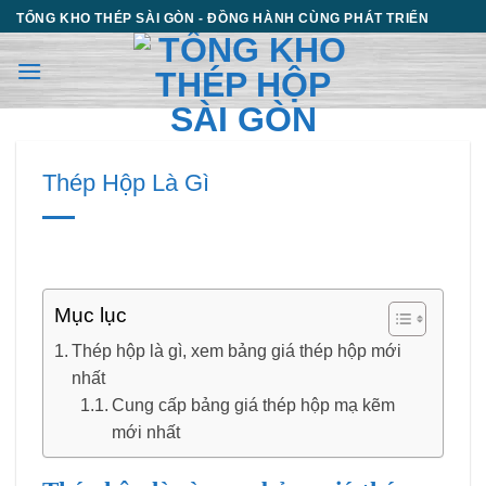
Chuyển
TỔNG KHO THÉP SÀI GÒN - ĐỒNG HÀNH CÙNG PHÁT TRIỂN
đến
nội
dung
Thép Hộp Là Gì
Mục lục
Thép hộp là gì, xem bảng giá thép hộp mới
nhất
Cung cấp bảng giá thép hộp mạ kẽm
mới nhất