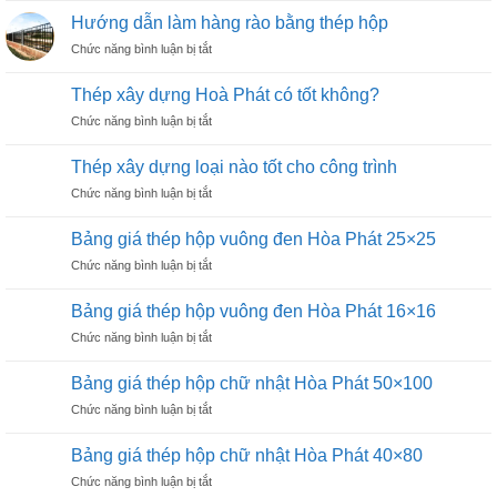
50×50
giá
đen
Hướng dẫn làm hàng rào bằng thép hộp
thép
Hòa
ở
Chức năng bình luận bị tắt
hộp
Phát
Hướng
vuông
40×40
dẫn
đen
Thép xây dựng Hoà Phát có tốt không?
làm
Hòa
ở
Chức năng bình luận bị tắt
hàng
Phát
Thép
rào
30×30
xây
bằng
Thép xây dựng loại nào tốt cho công trình
dựng
thép
ở
Chức năng bình luận bị tắt
Hoà
hộp
Thép
Phát
xây
có
Bảng giá thép hộp vuông đen Hòa Phát 25×25
dựng
tốt
ở
Chức năng bình luận bị tắt
loại
không?
Bảng
nào
giá
tốt
Bảng giá thép hộp vuông đen Hòa Phát 16×16
thép
cho
ở
Chức năng bình luận bị tắt
hộp
công
Bảng
vuông
trình
giá
đen
Bảng giá thép hộp chữ nhật Hòa Phát 50×100
thép
Hòa
ở
Chức năng bình luận bị tắt
hộp
Phát
Bảng
vuông
25×25
giá
đen
Bảng giá thép hộp chữ nhật Hòa Phát 40×80
thép
Hòa
ở
Chức năng bình luận bị tắt
hộp
Phát