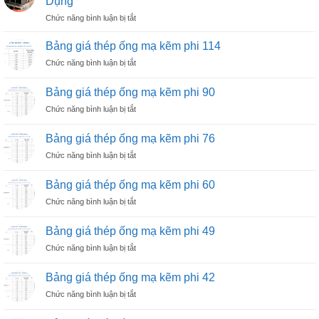
Dụng
ở
Chức năng bình luận bị tắt
Thép
Hộp
Bảng giá thép ống mạ kẽm phi 114
–
ở
Chức năng bình luận bị tắt
Vật
Bảng
Liệu
giá
Xây
Bảng giá thép ống mạ kẽm phi 90
thép
Dựng
ở
Chức năng bình luận bị tắt
ống
Bền
Bảng
mạ
Vững
giá
kẽm
Bảng giá thép ống mạ kẽm phi 76
và
thép
phi
Đa
ở
Chức năng bình luận bị tắt
ống
114
Dụng
Bảng
mạ
giá
kẽm
Bảng giá thép ống mạ kẽm phi 60
thép
phi
ở
Chức năng bình luận bị tắt
ống
90
Bảng
mạ
giá
kẽm
Bảng giá thép ống mạ kẽm phi 49
thép
phi
ở
Chức năng bình luận bị tắt
ống
76
Bảng
mạ
giá
kẽm
Bảng giá thép ống mạ kẽm phi 42
thép
phi
ở
Chức năng bình luận bị tắt
ống
60
Bảng
mạ
giá