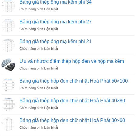
kẽm
Bảng giá thép ống mạ kẽm phi 34
thép
phi
ở
Chức năng bình luận bị tắt
ống
49
Bảng
mạ
giá
kẽm
Bảng giá thép ống mạ kẽm phi 27
thép
phi
ở
Chức năng bình luận bị tắt
ống
42
Bảng
mạ
giá
kẽm
Bảng giá thép ống mạ kẽm phi 21
thép
phi
ở
Chức năng bình luận bị tắt
ống
34
Bảng
mạ
giá
kẽm
Ưu và nhược điểm thép hộp đen và hộp mạ kẽm
thép
phi
ở
Chức năng bình luận bị tắt
ống
27
Ưu
mạ
và
kẽm
Bảng giá thép hộp đen chữ nhật Hoà Phát 50×100
nhược
phi
ở
Chức năng bình luận bị tắt
điểm
21
Bảng
thép
giá
hộp
Bảng giá thép hộp đen chữ nhật Hoà Phát 40×80
thép
đen
ở
Chức năng bình luận bị tắt
hộp
và
Bảng
đen
hộp
giá
chữ
Bảng giá thép hộp đen chữ nhật Hoà Phát 30×60
mạ
thép
nhật
kẽm
ở
Chức năng bình luận bị tắt
hộp
Hoà
Bảng
đen
Phát