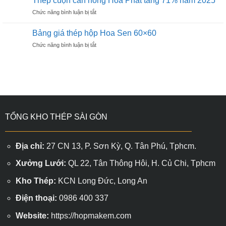
Thép cuộn cán nóng Hòa Phát tăng 71% năm 2025
Phát
ở
Chức năng bình luận bị tắt
đạt
Thép
sản
cuộn
lượng
Bảng giá thép hộp Hoa Sen 60×60
cán
bán
ở
Chức năng bình luận bị tắt
nóng
7,4
Bảng
Hòa
triệu
giá
Phát
sau
thép
tăng
9
hộp
71%
tháng
Hoa
năm
Sen
2025
60×60
TỔNG KHO THÉP SÀI GÒN
Địa chỉ:
27 CN 13, P. Sơn Kỳ, Q. Tân Phú, Tphcm.
Xưởng Lưới:
QL 22, Tân Thông Hôi, H. Củ Chi, Tphcm
Kho Thép:
KCN Long Đức, Long An
Điện thoại:
0986 400 337
Website:
https://hopmakem.com