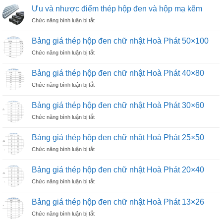
giá
kẽm
Ưu và nhược điểm thép hộp đen và hộp mạ kẽm
thép
phi
ở
Chức năng bình luận bị tắt
ống
27
Ưu
mạ
và
kẽm
Bảng giá thép hộp đen chữ nhật Hoà Phát 50×100
nhược
phi
ở
Chức năng bình luận bị tắt
điểm
21
Bảng
thép
giá
hộp
Bảng giá thép hộp đen chữ nhật Hoà Phát 40×80
thép
đen
ở
Chức năng bình luận bị tắt
hộp
và
Bảng
đen
hộp
giá
chữ
Bảng giá thép hộp đen chữ nhật Hoà Phát 30×60
mạ
thép
nhật
kẽm
ở
Chức năng bình luận bị tắt
hộp
Hoà
Bảng
đen
Phát
giá
chữ
Bảng giá thép hộp đen chữ nhật Hoà Phát 25×50
50×100
thép
nhật
ở
Chức năng bình luận bị tắt
hộp
Hoà
Bảng
đen
Phát
giá
chữ
Bảng giá thép hộp đen chữ nhật Hoà Phát 20×40
40×80
thép
nhật
ở
Chức năng bình luận bị tắt
hộp
Hoà
Bảng
đen
Phát
giá
chữ
Bảng giá thép hộp đen chữ nhật Hoà Phát 13×26
30×60
thép
nhật
ở
Chức năng bình luận bị tắt
hộp
Hoà
Bảng