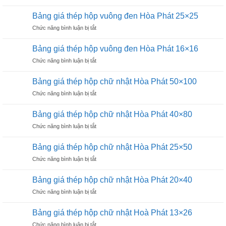
Thép
Phát
xây
có
Bảng giá thép hộp vuông đen Hòa Phát 25×25
dựng
tốt
ở
Chức năng bình luận bị tắt
loại
không?
Bảng
nào
giá
tốt
Bảng giá thép hộp vuông đen Hòa Phát 16×16
thép
cho
ở
Chức năng bình luận bị tắt
hộp
công
Bảng
vuông
trình
giá
đen
Bảng giá thép hộp chữ nhật Hòa Phát 50×100
thép
Hòa
ở
Chức năng bình luận bị tắt
hộp
Phát
Bảng
vuông
25×25
giá
đen
Bảng giá thép hộp chữ nhật Hòa Phát 40×80
thép
Hòa
ở
Chức năng bình luận bị tắt
hộp
Phát
Bảng
chữ
16×16
giá
nhật
Bảng giá thép hộp chữ nhật Hòa Phát 25×50
thép
Hòa
ở
Chức năng bình luận bị tắt
hộp
Phát
Bảng
chữ
50×100
giá
nhật
Bảng giá thép hộp chữ nhật Hòa Phát 20×40
thép
Hòa
ở
Chức năng bình luận bị tắt
hộp
Phát
Bảng
chữ
40×80
giá
nhật
Bảng giá thép hộp chữ nhật Hoà Phát 13×26
thép
Hòa
ở
Chức năng bình luận bị tắt
hộp