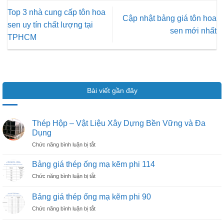
Top 3 nhà cung cấp tôn hoa
Cập nhật bảng giá tôn hoa
sen uy tín chất lượng tại
sen mới nhất
TPHCM
Bài viết gần đây
Thép Hộp – Vật Liệu Xây Dựng Bền Vững và Đa
Dụng
ở
Chức năng bình luận bị tắt
Thép
Hộp
Bảng giá thép ống mạ kẽm phi 114
–
ở
Chức năng bình luận bị tắt
Vật
Bảng
Liệu
giá
Xây
Bảng giá thép ống mạ kẽm phi 90
thép
Dựng
ở
Chức năng bình luận bị tắt
ống
Bền
Bảng
mạ
Vững