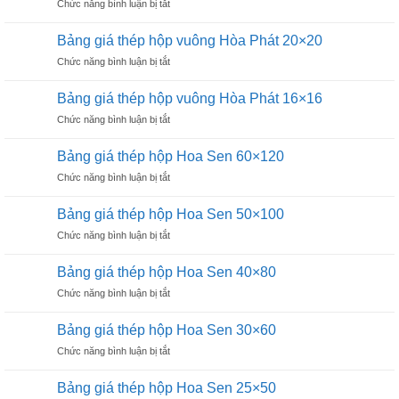
ở
Chức năng bình luận bị tắt
hộp
40×40
Bảng
vuông
giá
Hoà
Bảng giá thép hộp vuông Hòa Phát 20×20
thép
Phát
ở
Chức năng bình luận bị tắt
hộp
30×30
Bảng
vuông
giá
Hoà
Bảng giá thép hộp vuông Hòa Phát 16×16
thép
Phát
ở
Chức năng bình luận bị tắt
hộp
25×25
Bảng
vuông
giá
Hòa
Bảng giá thép hộp Hoa Sen 60×120
thép
Phát
ở
Chức năng bình luận bị tắt
hộp
20×20
Bảng
vuông
giá
Hòa
Bảng giá thép hộp Hoa Sen 50×100
thép
Phát
ở
Chức năng bình luận bị tắt
hộp
16×16
Bảng
Hoa
giá
Sen
Bảng giá thép hộp Hoa Sen 40×80
thép
60×120
ở
Chức năng bình luận bị tắt
hộp
Bảng
Hoa
giá
Sen
Bảng giá thép hộp Hoa Sen 30×60
thép
50×100
ở
Chức năng bình luận bị tắt
hộp
Bảng
Hoa
giá
Sen
Bảng giá thép hộp Hoa Sen 25×50
thép
40×80