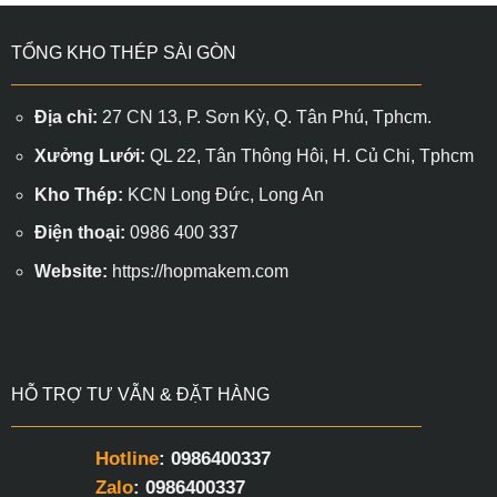
Sen
2025
60×60
TỔNG KHO THÉP SÀI GÒN
Địa chỉ:
27 CN 13, P. Sơn Kỳ, Q. Tân Phú, Tphcm.
Xưởng Lưới:
QL 22, Tân Thông Hôi, H. Củ Chi, Tphcm
Kho Thép:
KCN Long Đức, Long An
Điện thoại:
0986 400 337
Website:
https://hopmakem.com
HỖ TRỢ TƯ VẪN & ĐẶT HÀNG
Hotline
: 0986400337
Zalo
: 0986400337