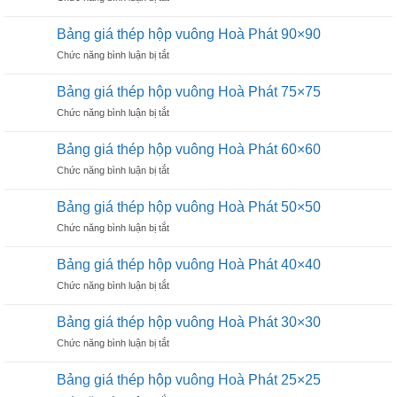
Phát
Bảng
chữ
25×50
giá
nhật
Bảng giá thép hộp vuông Hoà Phát 90×90
thép
Hòa
ở
Chức năng bình luận bị tắt
hộp
Phát
Bảng
chữ
20×40
giá
nhật
Bảng giá thép hộp vuông Hoà Phát 75×75
thép
Hoà
ở
Chức năng bình luận bị tắt
hộp
Phát
Bảng
vuông
13×26
giá
Hoà
Bảng giá thép hộp vuông Hoà Phát 60×60
thép
Phát
ở
Chức năng bình luận bị tắt
hộp
90×90
Bảng
vuông
giá
Hoà
Bảng giá thép hộp vuông Hoà Phát 50×50
thép
Phát
ở
Chức năng bình luận bị tắt
hộp
75×75
Bảng
vuông
giá
Hoà
Bảng giá thép hộp vuông Hoà Phát 40×40
thép
Phát
ở
Chức năng bình luận bị tắt
hộp
60×60
Bảng
vuông
giá
Hoà
Bảng giá thép hộp vuông Hoà Phát 30×30
thép
Phát
ở
Chức năng bình luận bị tắt
hộp
50×50
Bảng
vuông
giá
Hoà
Bảng giá thép hộp vuông Hoà Phát 25×25
thép
Phát