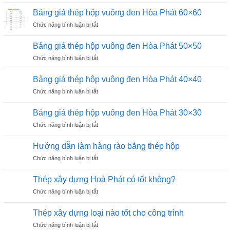
đen
Phát
giá
chữ
Bảng giá thép hộp vuông đen Hòa Phát 60×60
25×50
thép
nhật
ở
Chức năng bình luận bị tắt
hộp
Hoà
Bảng
đen
Phát
giá
chữ
Bảng giá thép hộp vuông đen Hòa Phát 50×50
20×40
thép
nhật
ở
Chức năng bình luận bị tắt
hộp
Hoà
Bảng
vuông
Phát
giá
đen
Bảng giá thép hộp vuông đen Hòa Phát 40×40
13×26
thép
Hòa
ở
Chức năng bình luận bị tắt
hộp
Phát
Bảng
vuông
60×60
giá
đen
Bảng giá thép hộp vuông đen Hòa Phát 30×30
thép
Hòa
ở
Chức năng bình luận bị tắt
hộp
Phát
Bảng
vuông
50×50
giá
đen
Hướng dẫn làm hàng rào bằng thép hộp
thép
Hòa
ở
Chức năng bình luận bị tắt
hộp
Phát
Hướng
vuông
40×40
dẫn
đen
Thép xây dựng Hoà Phát có tốt không?
làm
Hòa
ở
Chức năng bình luận bị tắt
hàng
Phát
Thép
rào
30×30
xây
bằng
Thép xây dựng loại nào tốt cho công trình
dựng
thép
ở
Chức năng bình luận bị tắt
Hoà
hộp