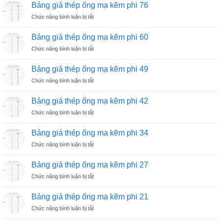
giá
kẽm
Bảng giá thép ống mạ kẽm phi 76
và
thép
phi
Đa
ở
Chức năng bình luận bị tắt
ống
114
Dụng
Bảng
mạ
giá
kẽm
Bảng giá thép ống mạ kẽm phi 60
thép
phi
ở
Chức năng bình luận bị tắt
ống
90
Bảng
mạ
giá
kẽm
Bảng giá thép ống mạ kẽm phi 49
thép
phi
ở
Chức năng bình luận bị tắt
ống
76
Bảng
mạ
giá
kẽm
Bảng giá thép ống mạ kẽm phi 42
thép
phi
ở
Chức năng bình luận bị tắt
ống
60
Bảng
mạ
giá
kẽm
Bảng giá thép ống mạ kẽm phi 34
thép
phi
ở
Chức năng bình luận bị tắt
ống
49
Bảng
mạ
giá
kẽm
Bảng giá thép ống mạ kẽm phi 27
thép
phi
ở
Chức năng bình luận bị tắt
ống
42
Bảng
mạ
giá
kẽm
Bảng giá thép ống mạ kẽm phi 21
thép
phi
ở
Chức năng bình luận bị tắt
ống
34
Bảng
mạ