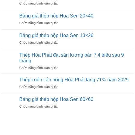
ở
Chức năng bình luận bị tắt
hộp
Bảng
Hoa
giá
Sen
Bảng giá thép hộp Hoa Sen 20×40
thép
30×60
ở
Chức năng bình luận bị tắt
hộp
Bảng
Hoa
giá
Sen
Bảng giá thép hộp Hoa Sen 13×26
thép
25×50
ở
Chức năng bình luận bị tắt
hộp
Bảng
Hoa
giá
Sen
Thép Hòa Phát đạt sản lượng bán 7,4 triệu sau 9
thép
20×40
tháng
hộp
ở
Chức năng bình luận bị tắt
Hoa
Thép
Sen
Hòa
13×26
Thép cuộn cán nóng Hòa Phát tăng 71% năm 2025
Phát
ở
Chức năng bình luận bị tắt
đạt
Thép
sản
cuộn
lượng
Bảng giá thép hộp Hoa Sen 60×60
cán
bán
ở
Chức năng bình luận bị tắt
nóng
7,4
Bảng
Hòa
triệu
giá
Phát
sau
thép
tăng
9
hộp
71%
tháng
Hoa
năm