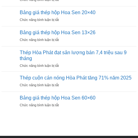
hộp
Bảng
Hoa
giá
Sen
Bảng giá thép hộp Hoa Sen 20×40
thép
30×60
ở
Chức năng bình luận bị tắt
hộp
Bảng
Hoa
giá
Sen
Bảng giá thép hộp Hoa Sen 13×26
thép
25×50
ở
Chức năng bình luận bị tắt
hộp
Bảng
Hoa
giá
Sen
Thép Hòa Phát đạt sản lượng bán 7,4 triệu sau 9
thép
20×40
tháng
hộp
ở
Chức năng bình luận bị tắt
Hoa
Thép
Sen
Hòa
13×26
Thép cuộn cán nóng Hòa Phát tăng 71% năm 2025
Phát
ở
Chức năng bình luận bị tắt
đạt
Thép
sản
cuộn
lượng
Bảng giá thép hộp Hoa Sen 60×60
cán
bán
ở
Chức năng bình luận bị tắt
nóng
7,4
Bảng
Hòa
triệu
giá
Phát
sau
thép
tăng
9
hộp
71%
tháng
Hoa
năm
Sen
2025