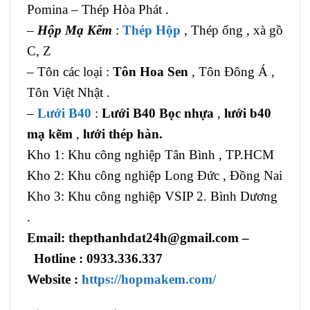
Pomina – Thép Hòa Phát .
–
Hộp Mạ Kẽm
:
Thép Hộp
, Thép ống , xà gồ
C, Z
– Tôn các loại :
Tôn Hoa Sen
, Tôn Đông Á ,
Tôn Việt Nhật .
–
Lưới B40
:
Lưới B40 Bọc nhựa
,
lưới b40
mạ kẽm
,
lưới thép hàn.
Kho 1: Khu công nghiệp Tân Bình , TP.HCM
Kho 2: Khu công nghiệp Long Đức , Đồng Nai
Kho 3: Khu công nghiệp VSIP 2. Bình Dương
.
Email: thepthanhdat24h@gmail.com –
Hotline : 0933.336.337
Website :
https://hopmakem.com/