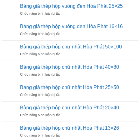
xây
có
Bảng giá thép hộp vuông đen Hòa Phát 25×25
dựng
tốt
ở
Chức năng bình luận bị tắt
loại
không?
Bảng
nào
giá
tốt
Bảng giá thép hộp vuông đen Hòa Phát 16×16
thép
cho
ở
Chức năng bình luận bị tắt
hộp
công
Bảng
vuông
trình
giá
đen
Bảng giá thép hộp chữ nhật Hòa Phát 50×100
thép
Hòa
ở
Chức năng bình luận bị tắt
hộp
Phát
Bảng
vuông
25×25
giá
đen
Bảng giá thép hộp chữ nhật Hòa Phát 40×80
thép
Hòa
ở
Chức năng bình luận bị tắt
hộp
Phát
Bảng
chữ
16×16
giá
nhật
Bảng giá thép hộp chữ nhật Hòa Phát 25×50
thép
Hòa
ở
Chức năng bình luận bị tắt
hộp
Phát
Bảng
chữ
50×100
giá
nhật
Bảng giá thép hộp chữ nhật Hòa Phát 20×40
thép
Hòa
ở
Chức năng bình luận bị tắt
hộp
Phát
Bảng
chữ
40×80
giá
nhật
Bảng giá thép hộp chữ nhật Hoà Phát 13×26
thép
Hòa
ở
Chức năng bình luận bị tắt
hộp
Phát