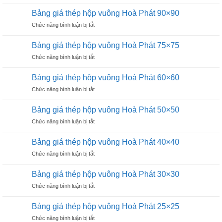
Bảng
chữ
25×50
giá
nhật
Bảng giá thép hộp vuông Hoà Phát 90×90
thép
Hòa
ở
Chức năng bình luận bị tắt
hộp
Phát
Bảng
chữ
20×40
giá
nhật
Bảng giá thép hộp vuông Hoà Phát 75×75
thép
Hoà
ở
Chức năng bình luận bị tắt
hộp
Phát
Bảng
vuông
13×26
giá
Hoà
Bảng giá thép hộp vuông Hoà Phát 60×60
thép
Phát
ở
Chức năng bình luận bị tắt
hộp
90×90
Bảng
vuông
giá
Hoà
Bảng giá thép hộp vuông Hoà Phát 50×50
thép
Phát
ở
Chức năng bình luận bị tắt
hộp
75×75
Bảng
vuông
giá
Hoà
Bảng giá thép hộp vuông Hoà Phát 40×40
thép
Phát
ở
Chức năng bình luận bị tắt
hộp
60×60
Bảng
vuông
giá
Hoà
Bảng giá thép hộp vuông Hoà Phát 30×30
thép
Phát
ở
Chức năng bình luận bị tắt
hộp
50×50
Bảng
vuông
giá
Hoà
Bảng giá thép hộp vuông Hoà Phát 25×25
thép
Phát
ở
Chức năng bình luận bị tắt
hộp
40×40