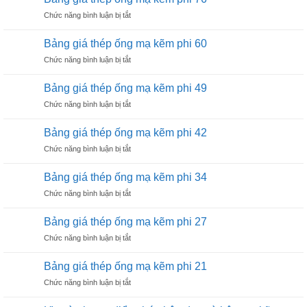
thép
phi
Đa
ở
Chức năng bình luận bị tắt
ống
114
Dụng
Bảng
mạ
giá
kẽm
Bảng giá thép ống mạ kẽm phi 60
thép
phi
ở
Chức năng bình luận bị tắt
ống
90
Bảng
mạ
giá
kẽm
Bảng giá thép ống mạ kẽm phi 49
thép
phi
ở
Chức năng bình luận bị tắt
ống
76
Bảng
mạ
giá
kẽm
Bảng giá thép ống mạ kẽm phi 42
thép
phi
ở
Chức năng bình luận bị tắt
ống
60
Bảng
mạ
giá
kẽm
Bảng giá thép ống mạ kẽm phi 34
thép
phi
ở
Chức năng bình luận bị tắt
ống
49
Bảng
mạ
giá
kẽm
Bảng giá thép ống mạ kẽm phi 27
thép
phi
ở
Chức năng bình luận bị tắt
ống
42
Bảng
mạ
giá
kẽm
Bảng giá thép ống mạ kẽm phi 21
thép
phi
ở
Chức năng bình luận bị tắt
ống
34
Bảng
mạ
giá
kẽm