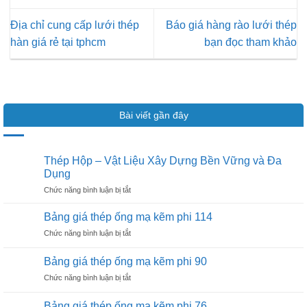
Địa chỉ cung cấp lưới thép
Báo giá hàng rào lưới thép
hàn giá rẻ tại tphcm
bạn đọc tham khảo
Bài viết gần đây
Thép Hộp – Vật Liệu Xây Dựng Bền Vững và Đa
Dụng
ở
Chức năng bình luận bị tắt
Thép
Hộp
Bảng giá thép ống mạ kẽm phi 114
–
ở
Chức năng bình luận bị tắt
Vật
Bảng
Liệu
giá
Xây
Bảng giá thép ống mạ kẽm phi 90
thép
Dựng
ở
Chức năng bình luận bị tắt
ống
Bền
Bảng
mạ
Vững
giá
kẽm
Bảng giá thép ống mạ kẽm phi 76
và