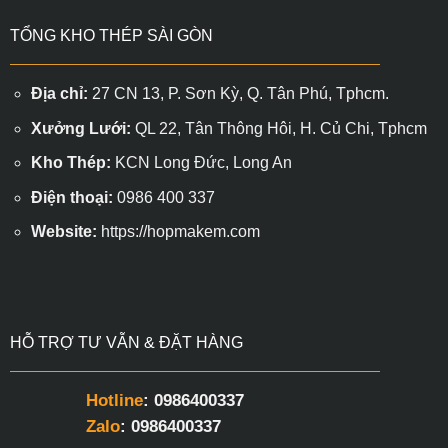
60×60
TỔNG KHO THÉP SÀI GÒN
Địa chỉ:
27 CN 13, P. Sơn Kỳ, Q. Tân Phú, Tphcm.
Xưởng Lưới:
QL 22, Tân Thông Hôi, H. Củ Chi, Tphcm
Kho Thép:
KCN Long Đức, Long An
Điện thoại:
0986 400 337
Website:
https://hopmakem.com
HỖ TRỢ TƯ VẪN & ĐẶT HÀNG
Hotline
: 0986400337
Zalo
: 0986400337