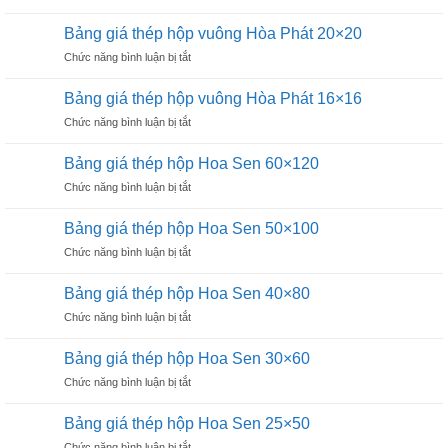
Bảng
vuông
giá
Hoà
Bảng giá thép hộp vuông Hòa Phát 20×20
thép
Phát
ở
Chức năng bình luận bị tắt
hộp
30×30
Bảng
vuông
giá
Hoà
Bảng giá thép hộp vuông Hòa Phát 16×16
thép
Phát
ở
Chức năng bình luận bị tắt
hộp
25×25
Bảng
vuông
giá
Hòa
Bảng giá thép hộp Hoa Sen 60×120
thép
Phát
ở
Chức năng bình luận bị tắt
hộp
20×20
Bảng
vuông
giá
Hòa
Bảng giá thép hộp Hoa Sen 50×100
thép
Phát
ở
Chức năng bình luận bị tắt
hộp
16×16
Bảng
Hoa
giá
Sen
Bảng giá thép hộp Hoa Sen 40×80
thép
60×120
ở
Chức năng bình luận bị tắt
hộp
Bảng
Hoa
giá
Sen
Bảng giá thép hộp Hoa Sen 30×60
thép
50×100
ở
Chức năng bình luận bị tắt
hộp
Bảng
Hoa
giá
Sen
Bảng giá thép hộp Hoa Sen 25×50
thép
40×80
ở
Chức năng bình luận bị tắt