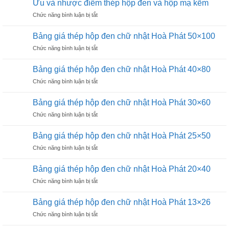
Ưu và nhược điểm thép hộp đen và hộp mạ kẽm
thép
phi
ở
Chức năng bình luận bị tắt
ống
27
Ưu
mạ
và
kẽm
Bảng giá thép hộp đen chữ nhật Hoà Phát 50×100
nhược
phi
ở
Chức năng bình luận bị tắt
điểm
21
Bảng
thép
giá
hộp
Bảng giá thép hộp đen chữ nhật Hoà Phát 40×80
thép
đen
ở
Chức năng bình luận bị tắt
hộp
và
Bảng
đen
hộp
giá
chữ
Bảng giá thép hộp đen chữ nhật Hoà Phát 30×60
mạ
thép
nhật
kẽm
ở
Chức năng bình luận bị tắt
hộp
Hoà
Bảng
đen
Phát
giá
chữ
Bảng giá thép hộp đen chữ nhật Hoà Phát 25×50
50×100
thép
nhật
ở
Chức năng bình luận bị tắt
hộp
Hoà
Bảng
đen
Phát
giá
chữ
Bảng giá thép hộp đen chữ nhật Hoà Phát 20×40
40×80
thép
nhật
ở
Chức năng bình luận bị tắt
hộp
Hoà
Bảng
đen
Phát
giá
chữ
Bảng giá thép hộp đen chữ nhật Hoà Phát 13×26
30×60
thép
nhật
ở
Chức năng bình luận bị tắt
hộp
Hoà
Bảng
đen
Phát