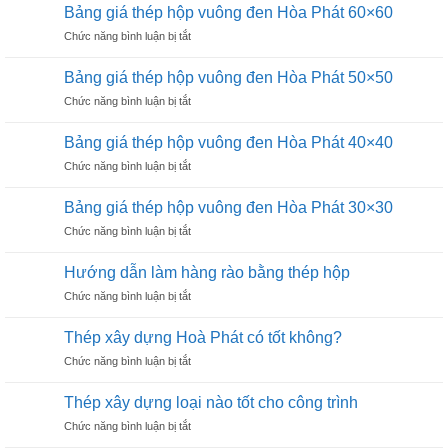
giá
chữ
Bảng giá thép hộp vuông đen Hòa Phát 60×60
25×50
thép
nhật
ở
Chức năng bình luận bị tắt
hộp
Hoà
Bảng
đen
Phát
giá
chữ
Bảng giá thép hộp vuông đen Hòa Phát 50×50
20×40
thép
nhật
ở
Chức năng bình luận bị tắt
hộp
Hoà
Bảng
vuông
Phát
giá
đen
Bảng giá thép hộp vuông đen Hòa Phát 40×40
13×26
thép
Hòa
ở
Chức năng bình luận bị tắt
hộp
Phát
Bảng
vuông
60×60
giá
đen
Bảng giá thép hộp vuông đen Hòa Phát 30×30
thép
Hòa
ở
Chức năng bình luận bị tắt
hộp
Phát
Bảng
vuông
50×50
giá
đen
Hướng dẫn làm hàng rào bằng thép hộp
thép
Hòa
ở
Chức năng bình luận bị tắt
hộp
Phát
Hướng
vuông
40×40
dẫn
đen
Thép xây dựng Hoà Phát có tốt không?
làm
Hòa
ở
Chức năng bình luận bị tắt
hàng
Phát
Thép
rào
30×30
xây
bằng
Thép xây dựng loại nào tốt cho công trình
dựng
thép
ở
Chức năng bình luận bị tắt
Hoà
hộp
Thép
Phát