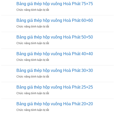
giá
nhật
Bảng giá thép hộp vuông Hoà Phát 75×75
thép
Hoà
ở
Chức năng bình luận bị tắt
hộp
Phát
Bảng
vuông
13×26
giá
Hoà
Bảng giá thép hộp vuông Hoà Phát 60×60
thép
Phát
ở
Chức năng bình luận bị tắt
hộp
90×90
Bảng
vuông
giá
Hoà
Bảng giá thép hộp vuông Hoà Phát 50×50
thép
Phát
ở
Chức năng bình luận bị tắt
hộp
75×75
Bảng
vuông
giá
Hoà
Bảng giá thép hộp vuông Hoà Phát 40×40
thép
Phát
ở
Chức năng bình luận bị tắt
hộp
60×60
Bảng
vuông
giá
Hoà
Bảng giá thép hộp vuông Hoà Phát 30×30
thép
Phát
ở
Chức năng bình luận bị tắt
hộp
50×50
Bảng
vuông
giá
Hoà
Bảng giá thép hộp vuông Hoà Phát 25×25
thép
Phát
ở
Chức năng bình luận bị tắt
hộp
40×40
Bảng
vuông
giá
Hoà
Bảng giá thép hộp vuông Hòa Phát 20×20
thép
Phát
ở
Chức năng bình luận bị tắt
hộp
30×30
Bảng
vuông