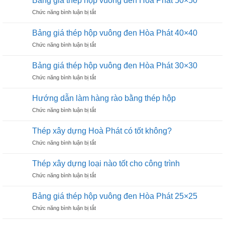
Bảng giá thép hộp vuông đen Hòa Phát 50×50
thép
nhật
ở
Chức năng bình luận bị tắt
hộp
Hoà
Bảng
vuông
Phát
giá
đen
Bảng giá thép hộp vuông đen Hòa Phát 40×40
13×26
thép
Hòa
ở
Chức năng bình luận bị tắt
hộp
Phát
Bảng
vuông
60×60
giá
đen
Bảng giá thép hộp vuông đen Hòa Phát 30×30
thép
Hòa
ở
Chức năng bình luận bị tắt
hộp
Phát
Bảng
vuông
50×50
giá
đen
Hướng dẫn làm hàng rào bằng thép hộp
thép
Hòa
ở
Chức năng bình luận bị tắt
hộp
Phát
Hướng
vuông
40×40
dẫn
đen
Thép xây dựng Hoà Phát có tốt không?
làm
Hòa
ở
Chức năng bình luận bị tắt
hàng
Phát
Thép
rào
30×30
xây
bằng
Thép xây dựng loại nào tốt cho công trình
dựng
thép
ở
Chức năng bình luận bị tắt
Hoà
hộp
Thép
Phát
xây
có
Bảng giá thép hộp vuông đen Hòa Phát 25×25
dựng
tốt
ở
Chức năng bình luận bị tắt
loại
không?
Bảng
nào
giá