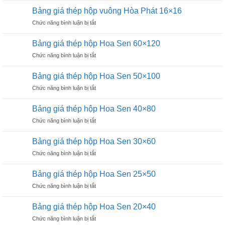
giá
Hoà
Bảng giá thép hộp vuông Hòa Phát 16×16
thép
Phát
ở
Chức năng bình luận bị tắt
hộp
25×25
Bảng
vuông
giá
Hòa
Bảng giá thép hộp Hoa Sen 60×120
thép
Phát
ở
Chức năng bình luận bị tắt
hộp
20×20
Bảng
vuông
giá
Hòa
Bảng giá thép hộp Hoa Sen 50×100
thép
Phát
ở
Chức năng bình luận bị tắt
hộp
16×16
Bảng
Hoa
giá
Sen
Bảng giá thép hộp Hoa Sen 40×80
thép
60×120
ở
Chức năng bình luận bị tắt
hộp
Bảng
Hoa
giá
Sen
Bảng giá thép hộp Hoa Sen 30×60
thép
50×100
ở
Chức năng bình luận bị tắt
hộp
Bảng
Hoa
giá
Sen
Bảng giá thép hộp Hoa Sen 25×50
thép
40×80
ở
Chức năng bình luận bị tắt
hộp
Bảng
Hoa
giá
Sen
Bảng giá thép hộp Hoa Sen 20×40
thép
30×60
ở
Chức năng bình luận bị tắt
hộp