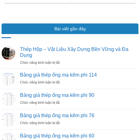
Bài viết gần đây
Thép Hộp – Vật Liệu Xây Dựng Bền Vững và Đa
Dụng
ở
Chức năng bình luận bị tắt
Thép
Hộp
Bảng giá thép ống mạ kẽm phi 114
–
ở
Chức năng bình luận bị tắt
Vật
Bảng
Liệu
giá
Xây
Bảng giá thép ống mạ kẽm phi 90
thép
Dựng
ở
Chức năng bình luận bị tắt
ống
Bền
Bảng
mạ
Vững
giá
kẽm
Bảng giá thép ống mạ kẽm phi 76
và
thép
phi
Đa
ở
Chức năng bình luận bị tắt
ống
114
Dụng
Bảng
mạ
giá
kẽm
Bảng giá thép ống mạ kẽm phi 60
thép
phi