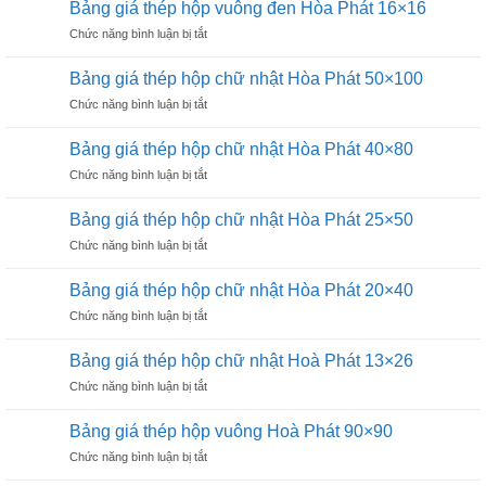
tốt
Bảng giá thép hộp vuông đen Hòa Phát 16×16
thép
cho
ở
Chức năng bình luận bị tắt
hộp
công
Bảng
vuông
trình
giá
đen
Bảng giá thép hộp chữ nhật Hòa Phát 50×100
thép
Hòa
ở
Chức năng bình luận bị tắt
hộp
Phát
Bảng
vuông
25×25
giá
đen
Bảng giá thép hộp chữ nhật Hòa Phát 40×80
thép
Hòa
ở
Chức năng bình luận bị tắt
hộp
Phát
Bảng
chữ
16×16
giá
nhật
Bảng giá thép hộp chữ nhật Hòa Phát 25×50
thép
Hòa
ở
Chức năng bình luận bị tắt
hộp
Phát
Bảng
chữ
50×100
giá
nhật
Bảng giá thép hộp chữ nhật Hòa Phát 20×40
thép
Hòa
ở
Chức năng bình luận bị tắt
hộp
Phát
Bảng
chữ
40×80
giá
nhật
Bảng giá thép hộp chữ nhật Hoà Phát 13×26
thép
Hòa
ở
Chức năng bình luận bị tắt
hộp
Phát
Bảng
chữ
25×50
giá
nhật
Bảng giá thép hộp vuông Hoà Phát 90×90
thép
Hòa
ở
Chức năng bình luận bị tắt
hộp
Phát
Bảng
chữ
20×40