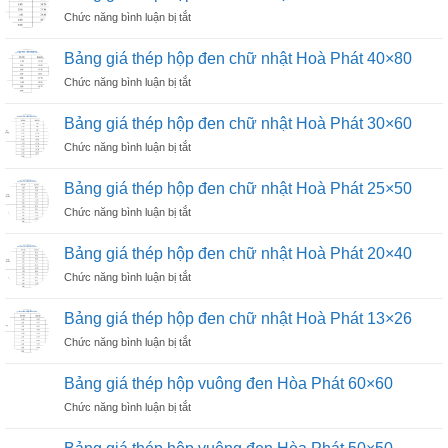
nhược
phi
ở
Chức năng bình luận bị tắt
điểm
21
Bảng
thép
giá
hộp
Bảng giá thép hộp đen chữ nhật Hoà Phát 40×80
thép
đen
ở
Chức năng bình luận bị tắt
hộp
và
Bảng
đen
hộp
giá
chữ
Bảng giá thép hộp đen chữ nhật Hoà Phát 30×60
mạ
thép
nhật
kẽm
ở
Chức năng bình luận bị tắt
hộp
Hoà
Bảng
đen
Phát
giá
chữ
Bảng giá thép hộp đen chữ nhật Hoà Phát 25×50
50×100
thép
nhật
ở
Chức năng bình luận bị tắt
hộp
Hoà
Bảng
đen
Phát
giá
chữ
Bảng giá thép hộp đen chữ nhật Hoà Phát 20×40
40×80
thép
nhật
ở
Chức năng bình luận bị tắt
hộp
Hoà
Bảng
đen
Phát
giá
chữ
Bảng giá thép hộp đen chữ nhật Hoà Phát 13×26
30×60
thép
nhật
ở
Chức năng bình luận bị tắt
hộp
Hoà
Bảng
đen
Phát
giá
chữ
Bảng giá thép hộp vuông đen Hòa Phát 60×60
25×50
thép
nhật
ở
Chức năng bình luận bị tắt
hộp
Hoà
Bảng
đen
Phát
giá
chữ
20×40