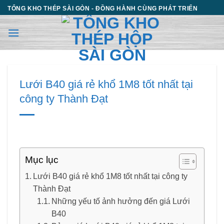
Chuyển
TỔNG KHO THÉP SÀI GÒN - ĐỒNG HÀNH CÙNG PHÁT TRIỂN
đến
nội
dung
Lưới B40 giá rẻ khổ 1M8 tốt nhất tại
công ty Thành Đạt
Mục lục
Lưới B40 giá rẻ khổ 1M8 tốt nhất tại công ty
Thành Đạt
Những yếu tố ảnh hưởng đến giá Lưới
B40