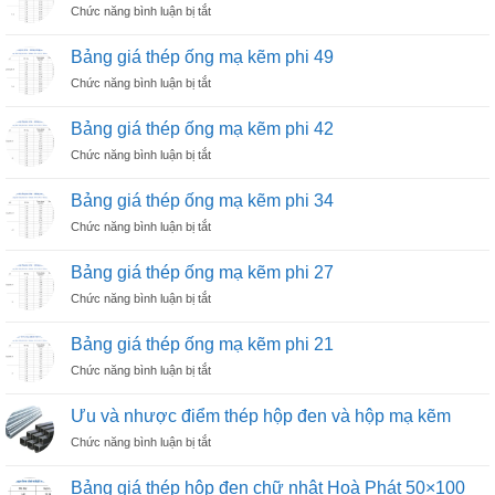
ở
Chức năng bình luận bị tắt
ống
90
Bảng
mạ
giá
kẽm
Bảng giá thép ống mạ kẽm phi 49
thép
phi
ở
Chức năng bình luận bị tắt
ống
76
Bảng
mạ
giá
kẽm
Bảng giá thép ống mạ kẽm phi 42
thép
phi
ở
Chức năng bình luận bị tắt
ống
60
Bảng
mạ
giá
kẽm
Bảng giá thép ống mạ kẽm phi 34
thép
phi
ở
Chức năng bình luận bị tắt
ống
49
Bảng
mạ
giá
kẽm
Bảng giá thép ống mạ kẽm phi 27
thép
phi
ở
Chức năng bình luận bị tắt
ống
42
Bảng
mạ
giá
kẽm
Bảng giá thép ống mạ kẽm phi 21
thép
phi
ở
Chức năng bình luận bị tắt
ống
34
Bảng
mạ
giá
kẽm
Ưu và nhược điểm thép hộp đen và hộp mạ kẽm
thép
phi
ở
Chức năng bình luận bị tắt
ống
27
Ưu
mạ
và
kẽm
Bảng giá thép hộp đen chữ nhật Hoà Phát 50×100