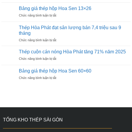
Bảng
Hoa
giá
Sen
Bảng giá thép hộp Hoa Sen 13×26
thép
25×50
ở
Chức năng bình luận bị tắt
hộp
Bảng
Hoa
giá
Sen
Thép Hòa Phát đạt sản lượng bán 7,4 triệu sau 9
thép
20×40
tháng
hộp
ở
Chức năng bình luận bị tắt
Hoa
Thép
Sen
Hòa
13×26
Thép cuộn cán nóng Hòa Phát tăng 71% năm 2025
Phát
ở
Chức năng bình luận bị tắt
đạt
Thép
sản
cuộn
lượng
Bảng giá thép hộp Hoa Sen 60×60
cán
bán
ở
Chức năng bình luận bị tắt
nóng
7,4
Bảng
Hòa
triệu
giá
Phát
sau
thép
tăng
9
hộp
71%
tháng
Hoa
năm
Sen
2025
60×60
TỔNG KHO THÉP SÀI GÒN