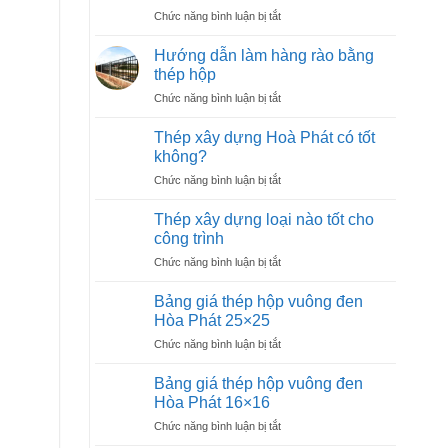
hộp
50×50
ở
Chức năng bình luận bị tắt
vuông
Bảng
đen
giá
Hòa
Hướng dẫn làm hàng rào bằng
thép
Phát
thép hộp
hộp
40×40
ở
Chức năng bình luận bị tắt
vuông
Hướng
đen
dẫn
Hòa
Thép xây dựng Hoà Phát có tốt
làm
Phát
không?
hàng
30×30
ở
Chức năng bình luận bị tắt
rào
Thép
bằng
xây
thép
Thép xây dựng loại nào tốt cho
dựng
hộp
công trình
Hoà
ở
Chức năng bình luận bị tắt
Phát
Thép
có
xây
tốt
Bảng giá thép hộp vuông đen
dựng
không?
Hòa Phát 25×25
loại
ở
Chức năng bình luận bị tắt
nào
Bảng
tốt
giá
cho
Bảng giá thép hộp vuông đen
thép
công
Hòa Phát 16×16
hộp
trình
ở
Chức năng bình luận bị tắt
vuông
Bảng
đen