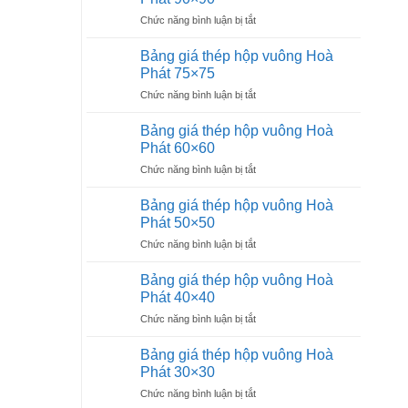
hộp
20×40
ở
Chức năng bình luận bị tắt
chữ
Bảng
nhật
giá
Hoà
Bảng giá thép hộp vuông Hoà
thép
Phát
Phát 75×75
hộp
13×26
ở
Chức năng bình luận bị tắt
vuông
Bảng
Hoà
giá
Phát
Bảng giá thép hộp vuông Hoà
thép
90×90
Phát 60×60
hộp
ở
Chức năng bình luận bị tắt
vuông
Bảng
Hoà
giá
Phát
Bảng giá thép hộp vuông Hoà
thép
75×75
Phát 50×50
hộp
ở
Chức năng bình luận bị tắt
vuông
Bảng
Hoà
giá
Phát
Bảng giá thép hộp vuông Hoà
thép
60×60
Phát 40×40
hộp
ở
Chức năng bình luận bị tắt
vuông
Bảng
Hoà
giá
Phát
Bảng giá thép hộp vuông Hoà
thép
50×50
Phát 30×30
hộp
ở
Chức năng bình luận bị tắt
vuông
Bảng