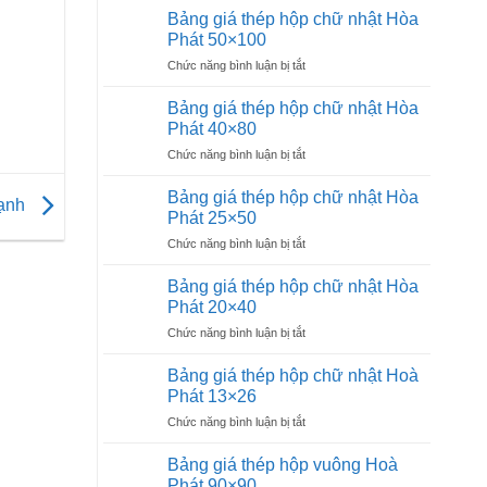
giá
Hòa
Bảng giá thép hộp chữ nhật Hòa
thép
Phát
Phát 50×100
hộp
25×25
ở
Chức năng bình luận bị tắt
vuông
Bảng
đen
giá
Hòa
Bảng giá thép hộp chữ nhật Hòa
thép
Phát
Phát 40×80
hộp
16×16
ở
Chức năng bình luận bị tắt
chữ
Bảng
nhật
giá
Hòa
Bảng giá thép hộp chữ nhật Hòa
lạnh
thép
Phát
Phát 25×50
hộp
50×100
ở
Chức năng bình luận bị tắt
chữ
Bảng
nhật
giá
Hòa
Bảng giá thép hộp chữ nhật Hòa
thép
Phát
Phát 20×40
hộp
40×80
ở
Chức năng bình luận bị tắt
chữ
Bảng
nhật
giá
Hòa
Bảng giá thép hộp chữ nhật Hoà
thép
Phát
Phát 13×26
hộp
25×50
ở
Chức năng bình luận bị tắt
chữ
Bảng
nhật
giá
Hòa
Bảng giá thép hộp vuông Hoà
thép
Phát
Phát 90×90