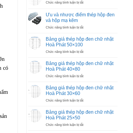
ở
Chức năng bình luận bị tắt
ống
34
nh
Bảng
mạ
giá
kẽm
Ưu và nhược điểm thép hộp đen
thép
phi
và hộp mạ kẽm
ống
27
ở
Chức năng bình luận bị tắt
mạ
Ưu
kẽm
và
phi
Bảng giá thép hộp đen chữ nhật
nhược
21
Hoà Phát 50×100
điểm
ở
Chức năng bình luận bị tắt
thép
Bảng
hộp
yên
giá
đen
Bảng giá thép hộp đen chữ nhật
thép
h có
và
Hoà Phát 40×80
hộp
hộp
ở
Chức năng bình luận bị tắt
đen
mạ
Bảng
chữ
kẽm
giá
nhật
Bảng giá thép hộp đen chữ nhật
phẩm
thép
Hoà
Hoà Phát 30×60
hộp
Phát
ở
Chức năng bình luận bị tắt
đen
50×100
Bảng
chữ
giá
nhật
Bảng giá thép hộp đen chữ nhật
sản
thép
Hoà
Hoà Phát 25×50
hộp
Phát
ở
Chức năng bình luận bị tắt
đen
40×80
Bảng
chữ