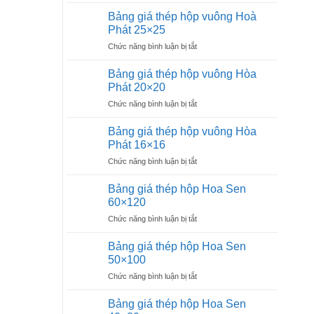
Hoà
giá
Phát
Bảng giá thép hộp vuông Hoà
thép
40×40
Phát 25×25
hộp
ở
Chức năng bình luận bị tắt
vuông
Bảng
Hoà
giá
Phát
Bảng giá thép hộp vuông Hòa
thép
30×30
Phát 20×20
hộp
ở
Chức năng bình luận bị tắt
vuông
Bảng
Hoà
giá
Phát
Bảng giá thép hộp vuông Hòa
thép
25×25
Phát 16×16
hộp
ở
Chức năng bình luận bị tắt
vuông
Bảng
Hòa
giá
Phát
Bảng giá thép hộp Hoa Sen
thép
20×20
60×120
hộp
ở
Chức năng bình luận bị tắt
vuông
Bảng
Hòa
giá
Phát
Bảng giá thép hộp Hoa Sen
thép
16×16
50×100
hộp
ở
Chức năng bình luận bị tắt
Hoa
Bảng
Sen
giá
60×120
Bảng giá thép hộp Hoa Sen
thép