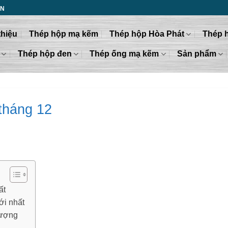
ỂN
thiệu
Thép hộp mạ kẽm
Thép hộp Hòa Phát
Thép 
Thép hộp đen
Thép ống mạ kẽm
Sản phẩm
tháng 12
ất
ới nhất
lượng