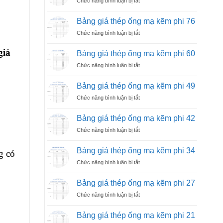
Chức năng bình luận bị tắt
ống
Vững
Bảng
mạ
và
giá
kẽm
Bảng giá thép ống mạ kẽm phi 76
Đa
thép
phi
Dụng
ở
Chức năng bình luận bị tắt
ống
114
Bảng
mạ
giá
giá
kẽm
Bảng giá thép ống mạ kẽm phi 60
thép
phi
ở
Chức năng bình luận bị tắt
ống
90
Bảng
mạ
giá
kẽm
Bảng giá thép ống mạ kẽm phi 49
thép
phi
ở
Chức năng bình luận bị tắt
ống
76
Bảng
mạ
giá
kẽm
Bảng giá thép ống mạ kẽm phi 42
thép
phi
ở
Chức năng bình luận bị tắt
ống
60
Bảng
mạ
giá
kẽm
Bảng giá thép ống mạ kẽm phi 34
g có
thép
phi
ở
Chức năng bình luận bị tắt
ống
49
Bảng
mạ
giá
kẽm
Bảng giá thép ống mạ kẽm phi 27
thép
phi
ở
Chức năng bình luận bị tắt
ống
42
Bảng
mạ
giá
kẽm
Bảng giá thép ống mạ kẽm phi 21
thép
phi