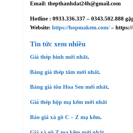
Email
: thepthanhdat24h@gmail.com
Hotline : 0933.336.337 – 0343.502.888 gặ
Website:
https://hopmakem.com/
– https:/
Tin tức xem nhiều
Giá thép hình mới nhất
.
Bảng giá thép tấm mới nhất
.
Bảng giá tôn Hoa Sen mới nhất
.
Giá thép hộp mạ kẽm mới nhất
Báo giá xà gồ C – Z mạ kẽm
.
Giá xà gồ Z mạ kẽm mới nhất
.