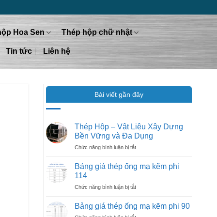
hộp Hoa Sen
Thép hộp chữ nhật
Tin tức
Liên hệ
Bài viết gần đây
Thép Hộp – Vật Liệu Xây Dựng
Bền Vững và Đa Dụng
ở
Chức năng bình luận bị tắt
Thép
Hộp
Bảng giá thép ống mạ kẽm phi
–
114
Vật
ở
Chức năng bình luận bị tắt
Liệu
Bảng
Xây
giá
Dựng
Bảng giá thép ống mạ kẽm phi 90
thép
Bền
ở