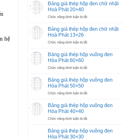
giá
nhật
Bảng giá thép hộp đen chữ nhật
thép
Hoà
Hoà Phát 20×40
hộp
ến
Phát
ở
Chức năng bình luận bị tắt
đen
30×60
Bảng
chữ
giá
nhật
Bảng giá thép hộp đen chữ nhật
thép
Hoà
Hoà Phát 13×26
ên hệ
hộp
Phát
ở
Chức năng bình luận bị tắt
đen
25×50
Bảng
chữ
giá
nhật
Bảng giá thép hộp vuông đen
thép
Hoà
Hòa Phát 60×60
hộp
Phát
ở
Chức năng bình luận bị tắt
đen
20×40
Bảng
chữ
giá
nhật
Bảng giá thép hộp vuông đen
thép
Hoà
Hòa Phát 50×50
hộp
Phát
ở
Chức năng bình luận bị tắt
vuông
13×26
Bảng
đen
giá
Hòa
Bảng giá thép hộp vuông đen
thép
Phát
Hòa Phát 40×40
hộp
60×60
ở
Chức năng bình luận bị tắt
vuông
Bảng
đen
giá
Hòa
Bảng giá thép hộp vuông đen
thép
Phát
Hòa Phát 30×30